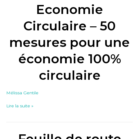
route
Economie
Economie
Circulaire
Circulaire – 50
–
50
mesures pour une
mesures
pour
économie 100%
une
économie
circulaire
100%
circulaire
Mélissa Gentile
Lire la suite »
Feuille de route
Feuille