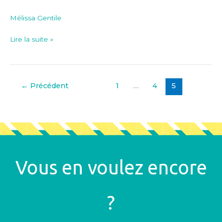
–
Mélissa Gentile
1ère
édition
Lire la suite »
←
Précédent
1
…
4
5
Vous en voulez encore
?