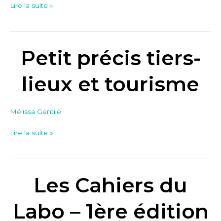
Lire la suite »
Petit précis tiers-
Petit
précis
tiers-
lieux et tourisme
lieux
et
Mélissa Gentile
tourisme
Lire la suite »
Les Cahiers du
Les
Cahiers
du
Labo – 1ère édition
Labo