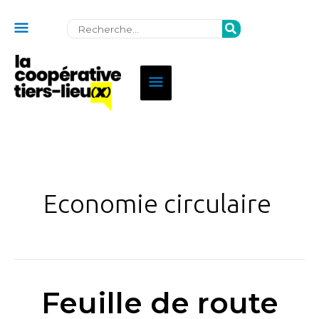
Au
Rechercher:
dessus
de
Menu
l'en-
principal
tête
Economie circulaire
Feuille de route
Feuille
de