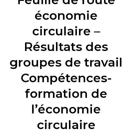
de
route
économie
économie
circulaire
circulaire –
–
Résultats
Résultats des
des
groupes
groupes de travail
de
travail
Compétences-
Compétences-
formation
formation de
de
l’économie
l’économie
circulaire
circulaire