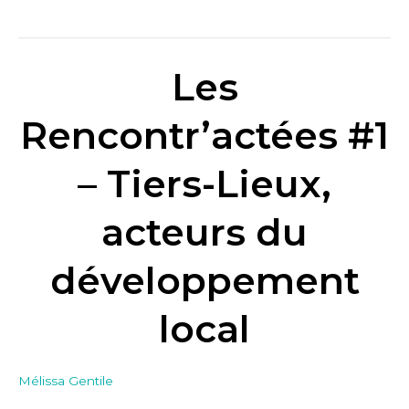
Les
Les
Rencontr’actées
#1
Rencontr’actées #1
–
Tiers-
– Tiers-Lieux,
Lieux,
acteurs
acteurs du
du
développement
développement
local
local
Mélissa Gentile