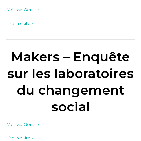
Mélissa Gentile
Lire la suite »
Makers – Enquête
Makers
–
Enquête
sur les laboratoires
sur
les
du changement
laboratoires
du
social
changement
social
Mélissa Gentile
Lire la suite »