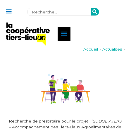
Au
Rechercher:
dessus
de
Menu
l'en-
principal
tête
Accueil
»
Actualités
»
Recherche de prestataire pour le projet :
“SUDOE ATLAS
–
Accompagnement des Tiers-Lieux Agroalimentaires de