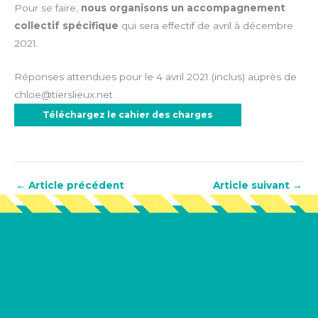
Pour se faire,
nous organisons un accompagnement
collectif spécifique
qui sera effectif de avril à décembre
2021.
Réponses attendues pour le 4 avril 2021 (inclus) auprès de
chloe@tierslieux.net
Téléchargez le cahier des charges
←
Article précédent
Article suivant
→
Vous en voulez encore
?