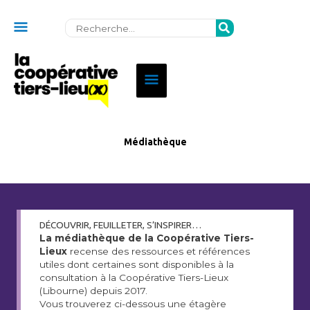
Au
Rechercher:
dessus
de
Menu
l'en-
principal
tête
Médiathèque
DÉCOUVRIR, FEUILLETER, S’INSPIRER…
La médiathèque de la Coopérative Tiers-
Lieux
recense des ressources et références
utiles dont certaines sont disponibles à la
consultation à la Coopérative Tiers-Lieux
(Libourne) depuis 2017.
Vous trouverez ci-dessous une étagère